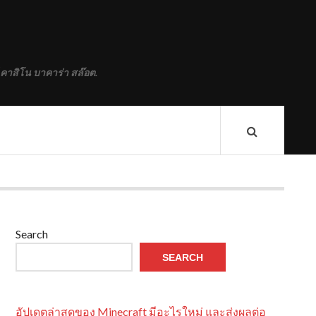
 คาสิโน บาคาร่า สล๊อต.
Search
SEARCH
อัปเดตล่าสุดของ Minecraft มีอะไรใหม่ และส่งผลต่อ