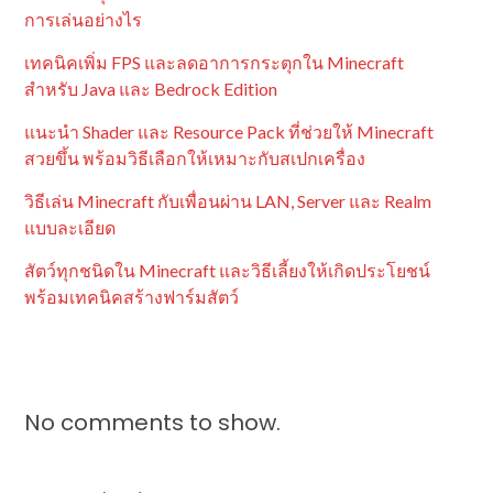
การเล่นอย่างไร
เทคนิคเพิ่ม FPS และลดอาการกระตุกใน Minecraft
สำหรับ Java และ Bedrock Edition
แนะนำ Shader และ Resource Pack ที่ช่วยให้ Minecraft
สวยขึ้น พร้อมวิธีเลือกให้เหมาะกับสเปกเครื่อง
วิธีเล่น Minecraft กับเพื่อนผ่าน LAN, Server และ Realm
แบบละเอียด
สัตว์ทุกชนิดใน Minecraft และวิธีเลี้ยงให้เกิดประโยชน์
พร้อมเทคนิคสร้างฟาร์มสัตว์
No comments to show.