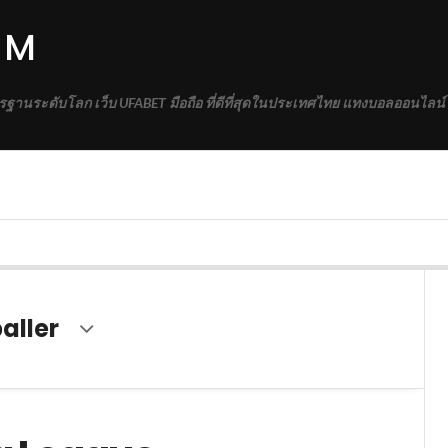
OM
รฐานระดับโลก เว็บ UFABET มือถือ ที่ดีที่สุดในประเทศไทย แทงบอลออนไลน์
aller