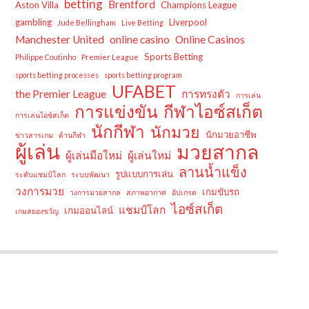
betting
Brentford
Aston Villa
Champions League
gambling
Liverpool
Jude Bellingham
Live Betting
Manchester United
online casino
Online Casinos
Sports Betting
Philippe Coutinho
Premier League
sports betting processes
sports betting program
UFABET
the Premier League
การทรงตัว
การเล่น
การแข่งขัน
กีฬาไอซ์สเก็ต
การเล่นไอซ์สเก็ต
นักกีฬา
นักมวย
นักมวยอาชีพ
ข่าวสารเกม
ด้านกีฬา
ผู้เล่น
มวยสากล
ผู้เล่นมือใหม่
ผู้เล่นใหม่
ลานน้ำแข็ง
รูปแบบการเล่น
ระดับแชมป์โลก
ระบบพัฒนา
วงการมวย
เกมขับรถ
วงการมวยสากล
สภาพอากาศ
อัปเกรด
ไอซ์สเก็ต
แชมป์โลก
เกมออนไลน์
เกมสยองขวัญ