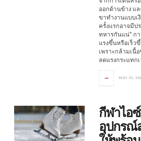
จากการเดินหรือวิ
ออกด้านข้าง และ
ขาทำงานแบบเงีย
ครั้งแรกอาจมีป
ทหารกันแน่” กา
แรงขึ้นหรือเร็วข
เพราะกล้ามเนื้อ
ลดแรงกระแทกเว
MAY 31, 20
กีฬาไอซ์
อุปกรณ์ส
ให้พร้อ