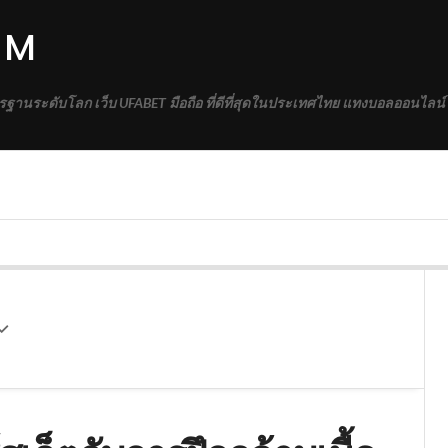
OM
รฐานระดับโลก เว็บ UFABET มือถือ ที่ดีที่สุดในประเทศไทย แทงบอลออนไลน์