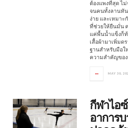
ต้องแพงที่สุด ไม
จนคนทั้งลานหัน
ง่าย และเหมาะก
ที่ช่วยให้ยืนมั่
แค่พื้นน้ำแข็งก็
เสื้อผ้ามาเพิ่มด
ฐานสำหรับมือใหม
ความสำคัญของถ
MAY 30, 20
กีฬาไอซ์
อาการบา