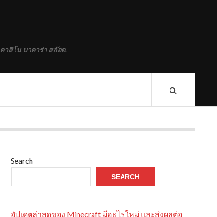
 คาสิโน บาคาร่า สล๊อต.
Search
SEARCH
อัปเดตล่าสุดของ Minecraft มีอะไรใหม่ และส่งผลต่อ