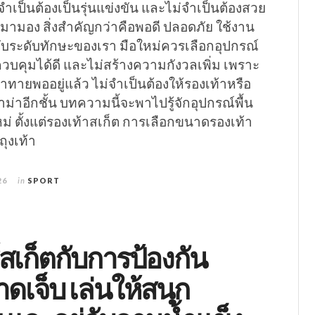
่จำเป็นต้องเป็นรุ่นแข่งขัน และไม่จำเป็นต้องสวย
มามอง สิ่งสำคัญกว่าคือพอดี ปลอดภัย ใช้งาน
ับระดับทักษะของเรา มือใหม่ควรเลือกอุปกรณ์
น ควบคุมได้ดี และไม่สร้างความกังวลเพิ่ม เพราะ
ท้าทายพออยู่แล้ว ไม่จำเป็นต้องให้รองเท้าหรือ
ราม่าอีกชั้น บทความนี้จะพาไปรู้จักอุปกรณ์พื้น
่ ตั้งแต่รองเท้าสเก็ต การเลือกขนาดรองเท้า
ุงเท้า
26
in
SPORT
สเก็ตกับการป้องกัน
ดเจ็บ เล่นให้สนุก