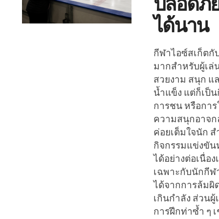
ปลอดภัย
ได้นาน
กีฬาไอซ์สเก็ตกั
มากสำหรับผู้เล่
สวยงาม สนุก และ
น้ำแข็ง แต่ก็เป
การชน หรือการใช
ความสนุกอาจกลา
ค่อยเต็มใจนัก 
กิจกรรมแข่งขัน
ได้อย่างต่อเนื่อ
เฉพาะกับนักกีฬา
ได้จากการล้มผิดท
เกินกำลัง ส่วน
การฝึกท่าซ้ำ ๆ เ