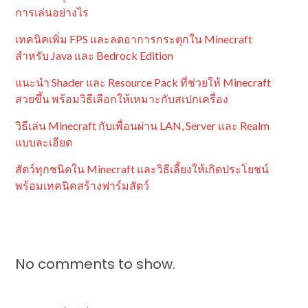
การเล่นอย่างไร
เทคนิคเพิ่ม FPS และลดอาการกระตุกใน Minecraft
สำหรับ Java และ Bedrock Edition
แนะนำ Shader และ Resource Pack ที่ช่วยให้ Minecraft
สวยขึ้น พร้อมวิธีเลือกให้เหมาะกับสเปกเครื่อง
วิธีเล่น Minecraft กับเพื่อนผ่าน LAN, Server และ Realm
แบบละเอียด
สัตว์ทุกชนิดใน Minecraft และวิธีเลี้ยงให้เกิดประโยชน์
พร้อมเทคนิคสร้างฟาร์มสัตว์
No comments to show.