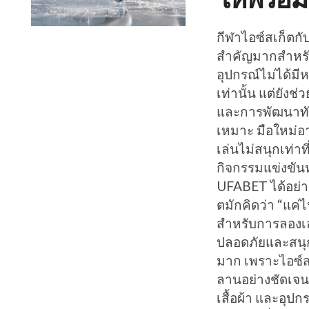
กีฬาไอซ์สเก็ตกั
สำคัญมากสำหรับค
อุปกรณ์ไม่ได้มี
เท่านั้น แต่ยัง
และการพัฒนาทัก
เหมาะ มือใหม่อา
เล่นไม่สนุกเท่า
กิจกรรมแข่งขัน
UFABET ได้อย่างต
ตมักคิดว่า “แค่ไ
สำหรับการลองเล
ปลอดภัยและสนุกข
มาก เพราะไอซ์สเ
ลานอย่างชัดเจน 
เสื้อผ้า และอุปก