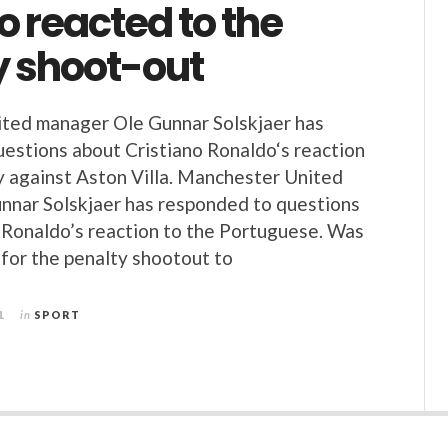
 reacted to the
y shoot-out
ted manager Ole Gunnar Solskjaer has
estions about Cristiano Ronaldo‘s reaction
ty against Aston Villa. Manchester United
nnar Solskjaer has responded to questions
 Ronaldo’s reaction to the Portuguese. Was
 for the penalty shootout to
1
in
SPORT