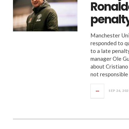
Ronaldo
penalt
Manchester Uni
responded to qu
to a late penal
manager Ole Gu
about Cristiano
not responsible
SEP 26, 202