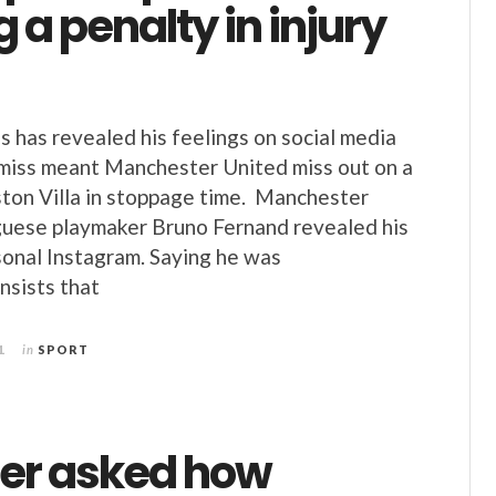
 a penalty in injury
 has revealed his feelings on social media
 miss meant Manchester United miss out on a
ton Villa in stoppage time. Manchester
guese playmaker Bruno Fernand revealed his
sonal Instagram. Saying he was
insists that
1
in
SPORT
aer asked how