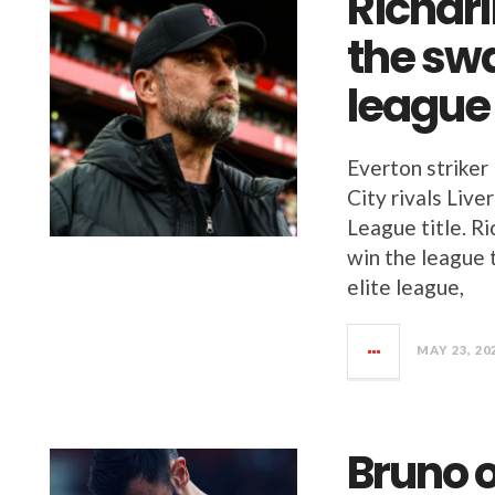
Richarl
the swa
league 
Everton striker
City rivals Live
League title. R
win the league
elite league,
MAY 23, 20
Bruno 