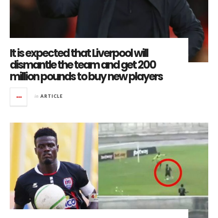
It is expected that Liverpool will
dismantle the team and get 200
million pounds to buy new players
in
ARTICLE