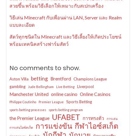
สวยขึ้น พร้อมวิธีเลือกให้เหมาะกับสเปกเครื่อง
วิธีเล่น Minecraft กับเพื่อนผ่าน LAN, Server และ Realm
แบบละเอียด
สัตว์ทุกชนิดใน Minecraft และวิธีเลี้ยงให้เกิดประโยชน์
พร้อมเทคนิคสร้างฟาร์มสัตว์
No comments to show.
betting
Brentford
Aston Villa
Champions League
gambling
Liverpool
Jude Bellingham
Live Betting
Manchester United
online casino
Online Casinos
Sports Betting
Philippe Coutinho
Premier League
sports betting processes
sports betting program
UFABET
the Premier League
การทรงตัว
การเล่น
การแข่งขัน
กีฬาไอซ์สเก็ต
การเล่นไอซ์สเก็ต
นักกีฬา
นักมวย