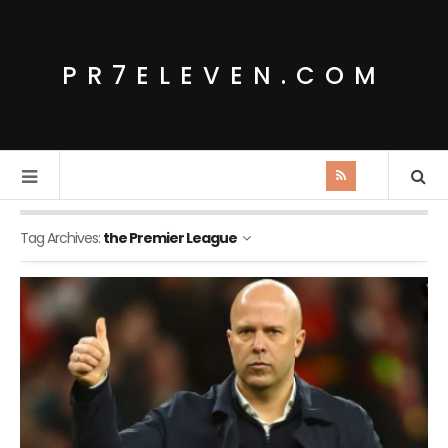
PR7ELEVEN.COM
Tag Archives:
the Premier League