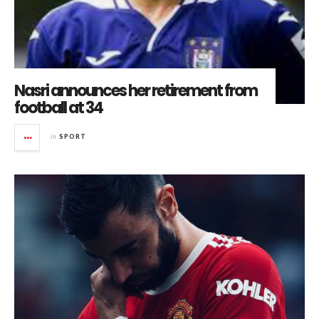
Nasri announces her retirement from
football at 34
in
SPORT