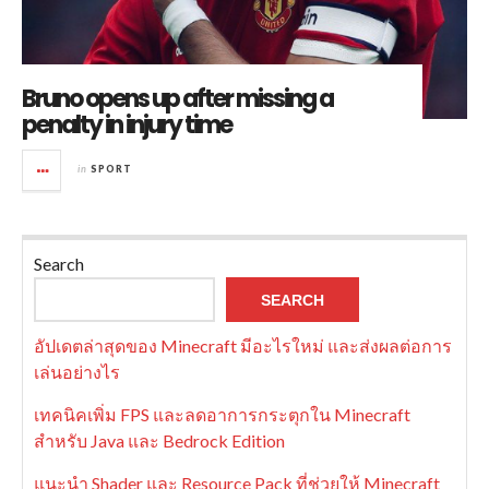
Bruno opens up after missing a
penalty in injury time
in
SPORT
Search
SEARCH
อัปเดตล่าสุดของ Minecraft มีอะไรใหม่ และส่งผลต่อการ
เล่นอย่างไร
เทคนิคเพิ่ม FPS และลดอาการกระตุกใน Minecraft
สำหรับ Java และ Bedrock Edition
แนะนำ Shader และ Resource Pack ที่ช่วยให้ Minecraft