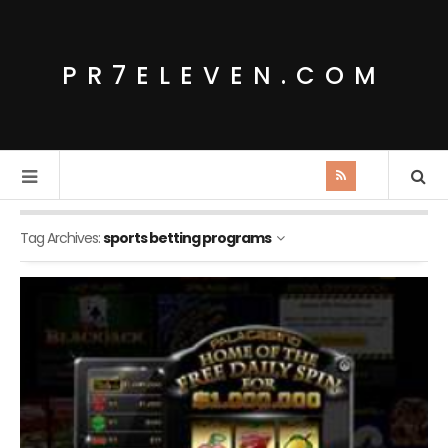
PR7ELEVEN.COM
Tag Archives:
sports betting programs