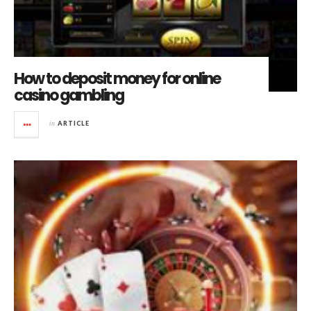
How to deposit money for online
casino gambling
in
ARTICLE