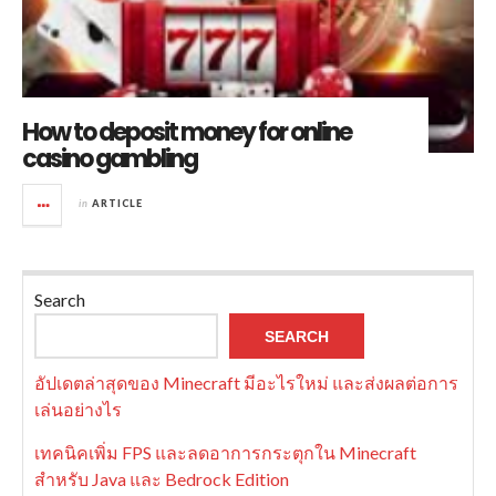
How to deposit money for online
casino gambling
in
ARTICLE
Search
SEARCH
อัปเดตล่าสุดของ Minecraft มีอะไรใหม่ และส่งผลต่อการ
เล่นอย่างไร
เทคนิคเพิ่ม FPS และลดอาการกระตุกใน Minecraft
สำหรับ Java และ Bedrock Edition