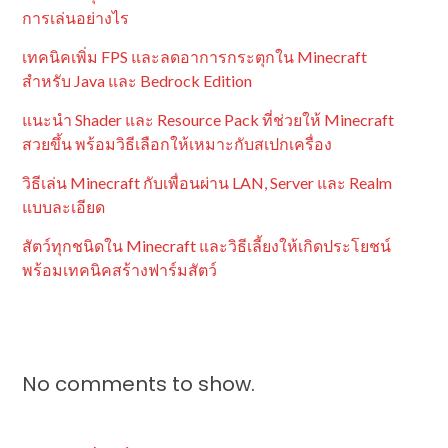
การเล่นอย่างไร
เทคนิคเพิ่ม FPS และลดอาการกระตุกใน Minecraft
สำหรับ Java และ Bedrock Edition
แนะนำ Shader และ Resource Pack ที่ช่วยให้ Minecraft
สวยขึ้น พร้อมวิธีเลือกให้เหมาะกับสเปกเครื่อง
วิธีเล่น Minecraft กับเพื่อนผ่าน LAN, Server และ Realm
แบบละเอียด
สัตว์ทุกชนิดใน Minecraft และวิธีเลี้ยงให้เกิดประโยชน์
พร้อมเทคนิคสร้างฟาร์มสัตว์
No comments to show.