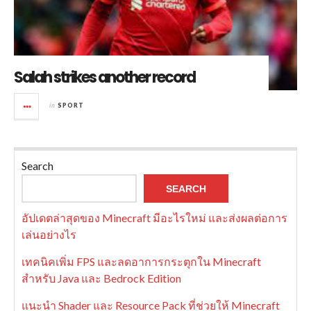
Salah strikes another record
in
SPORT
Search
SEARCH
อัปเดตล่าสุดของ Minecraft มีอะไรใหม่ และส่งผลต่อการ
เล่นอย่างไร
เทคนิคเพิ่ม FPS และลดอาการกระตุกใน Minecraft
สำหรับ Java และ Bedrock Edition
แนะนำ Shader และ Resource Pack ที่ช่วยให้ Minecraft