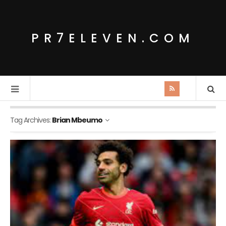
PR7ELEVEN.COM
Tag Archives:
Brian Mbeumo