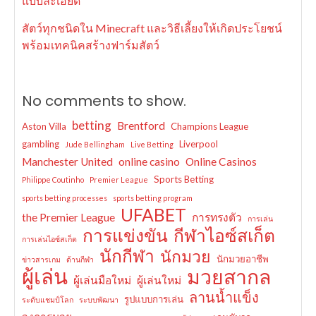
แบบละเอียด
สัตว์ทุกชนิดใน Minecraft และวิธีเลี้ยงให้เกิดประโยชน์
พร้อมเทคนิคสร้างฟาร์มสัตว์
No comments to show.
betting
Brentford
Aston Villa
Champions League
gambling
Liverpool
Jude Bellingham
Live Betting
Manchester United
online casino
Online Casinos
Sports Betting
Philippe Coutinho
Premier League
sports betting processes
sports betting program
UFABET
the Premier League
การทรงตัว
การเล่น
การแข่งขัน
กีฬาไอซ์สเก็ต
การเล่นไอซ์สเก็ต
นักกีฬา
นักมวย
นักมวยอาชีพ
ข่าวสารเกม
ด้านกีฬา
ผู้เล่น
มวยสากล
ผู้เล่นมือใหม่
ผู้เล่นใหม่
ลานน้ำแข็ง
รูปแบบการเล่น
ระดับแชมป์โลก
ระบบพัฒนา