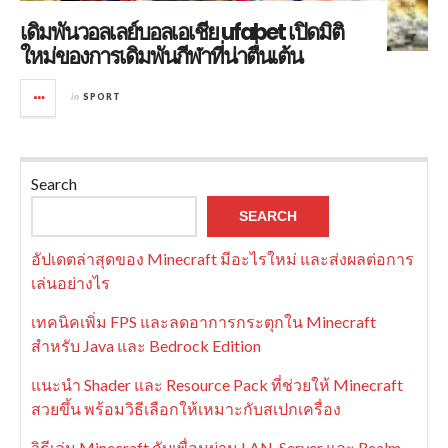
เดิมพันวอลเลย์บอลเอเชีย ufabet เปิดมิติ
ใหม่ของการเดิมพันกีฬาที่น่าตื่นเต้น
in
SPORT
Search
SEARCH
อัปเดตล่าสุดของ Minecraft มีอะไรใหม่ และส่งผลต่อการ
เล่นอย่างไร
เทคนิคเพิ่ม FPS และลดอาการกระตุกใน Minecraft
สำหรับ Java และ Bedrock Edition
แนะนำ Shader และ Resource Pack ที่ช่วยให้ Minecraft
สวยขึ้น พร้อมวิธีเลือกให้เหมาะกับสเปกเครื่อง
วิธีเล่น Minecraft กับเพื่อนผ่าน LAN, Server และ Realm