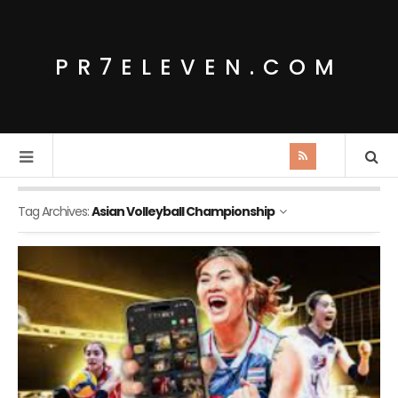
PR7ELEVEN.COM
Tag Archives:
Asian Volleyball Championship