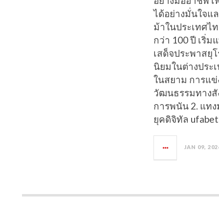
อย่างมืออาชีพ 
ได้อย่างมั่นใจแ
ม้าในประเทศไท
กว่า 100 ปี เริ่
เสด็จประพาสยุโร
นิยมในต่างประเ
ในสยาม การแข่งม
วัฒนธรรมทางสังค
การพนัน 2. แทงม
ยุคดิจิทัล ufabet
JAN 09, 202