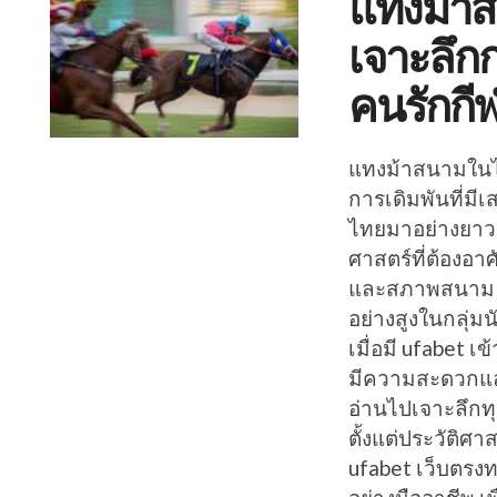
แทงม้า
เจาะลึกก
คนรักกี
แทงม้าสนามในไ
การเดิมพันที่มี
ไทยมาอย่างยาวน
ศาสตร์ที่ต้องอา
และสภาพสนาม 
อย่างสูงในกลุ่มน
เมื่อมี ufabet 
มีความสะดวกและเ
อ่านไปเจาะลึกท
ตั้งแต่ประวัติศา
ufabet เว็บตรงท