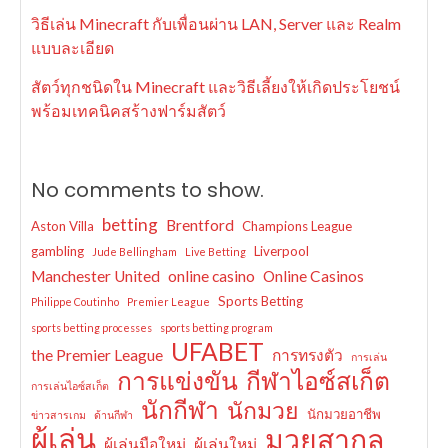
วิธีเล่น Minecraft กับเพื่อนผ่าน LAN, Server และ Realm
แบบละเอียด
สัตว์ทุกชนิดใน Minecraft และวิธีเลี้ยงให้เกิดประโยชน์
พร้อมเทคนิคสร้างฟาร์มสัตว์
No comments to show.
betting
Brentford
Aston Villa
Champions League
gambling
Liverpool
Jude Bellingham
Live Betting
Manchester United
online casino
Online Casinos
Sports Betting
Philippe Coutinho
Premier League
sports betting processes
sports betting program
UFABET
the Premier League
การทรงตัว
การเล่น
การแข่งขัน
กีฬาไอซ์สเก็ต
การเล่นไอซ์สเก็ต
นักกีฬา
นักมวย
นักมวยอาชีพ
ข่าวสารเกม
ด้านกีฬา
ผู้เล่น
มวยสากล
ผู้เล่นมือใหม่
ผู้เล่นใหม่