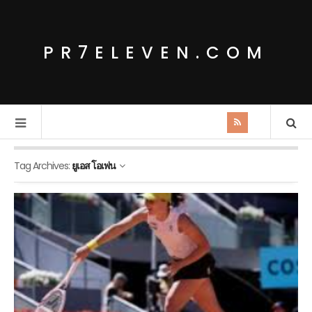
PR7ELEVEN.COM
Tag Archives:
ยูเอส โอเพ่น