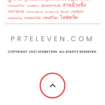
ลานน้ำแข็ง
รูปแบบการเล่น
ระดับแชมป์โลก
ระบบพัฒนา
วงการมวย
เกมขับรถ
วงการมวยสากล
สภาพอากาศ
อัปเกรด
ไอซ์สเก็ต
แชมป์โลก
เกมออนไลน์
เกมสยองขวัญ
PR7ELEVEN.COM
COPYRIGHT 2021 UFABET999. ALL RIGHTS RESERVED.