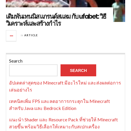
เดิมพันเทนนิส แกรนด์สแลม กับ ufabet: วิธี
วิเคราะห์และสร้างกำไร
in
ARTICLE
Search
SEARCH
อัปเดตล่าสุดของ Minecraft มีอะไรใหม่ และส่งผลต่อการ
เล่นอย่างไร
เทคนิคเพิ่ม FPS และลดอาการกระตุกใน Minecraft
สำหรับ Java และ Bedrock Edition
แนะนำ Shader และ Resource Pack ที่ช่วยให้ Minecraft
สวยขึ้น พร้อมวิธีเลือกให้เหมาะกับสเปกเครื่อง