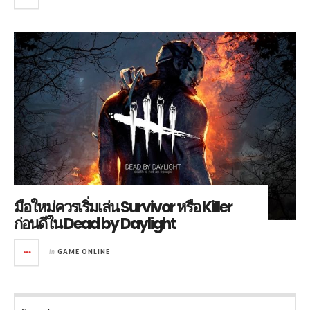
มือใหม่ควรเริ่มเล่น Survivor หรือ Killer
ก่อนดีใน Dead by Daylight
in
GAME ONLINE