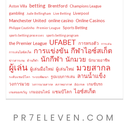
betting
Brentford
Aston Villa
Champions League
gambling
Liverpool
Jude Bellingham
Live Betting
Manchester United
online casino
Online Casinos
Sports Betting
Philippe Coutinho
Premier League
sports betting processes
sports betting program
UFABET
the Premier League
การทรงตัว
การเล่น
การแข่งขัน
กีฬาไอซ์สเก็ต
การเล่นไอซ์สเก็ต
นักกีฬา
นักมวย
นักมวยอาชีพ
ข่าวสารเกม
ด้านกีฬา
ผู้เล่น
มวยสากล
ผู้เล่นมือใหม่
ผู้เล่นใหม่
ลานน้ำแข็ง
รูปแบบการเล่น
ระดับแชมป์โลก
ระบบพัฒนา
วงการมวย
เกมขับรถ
วงการมวยสากล
สภาพอากาศ
อัปเกรด
ไอซ์สเก็ต
แชมป์โลก
เกมออนไลน์
เกมสยองขวัญ
PR7ELEVEN.COM