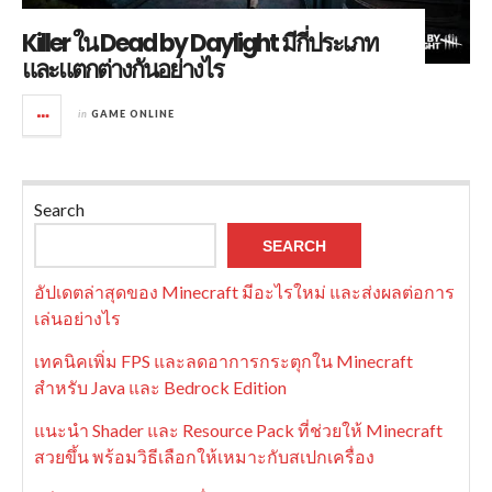
Killer ใน Dead by Daylight มีกี่ประเภท
และแตกต่างกันอย่างไร
in
GAME ONLINE
Search
SEARCH
อัปเดตล่าสุดของ Minecraft มีอะไรใหม่ และส่งผลต่อการ
เล่นอย่างไร
เทคนิคเพิ่ม FPS และลดอาการกระตุกใน Minecraft
สำหรับ Java และ Bedrock Edition
แนะนำ Shader และ Resource Pack ที่ช่วยให้ Minecraft
สวยขึ้น พร้อมวิธีเลือกให้เหมาะกับสเปกเครื่อง