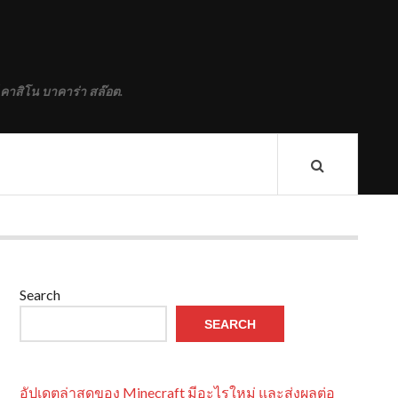
 คาสิโน บาคาร่า สล๊อต.
Search
SEARCH
อัปเดตล่าสุดของ Minecraft มีอะไรใหม่ และส่งผลต่อ