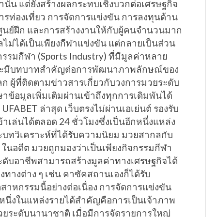
่านั้น แต่ยังสร้างผลกระทบเชิงบวกต่อเศรษฐกิจ
การท่องเที่ยว การจัดการแข่งขัน การลงทุนด้าน
ูนย์ฝึก และการสร้างงานให้กับผู้คนจำนวนมาก
ไม่ได้เป็นเพียงกีฬาแข่งขัน แต่กลายเป็นส่วน
รรมกีฬา (Sports Industry) ที่มีมูลค่าหลาย
ละมีบทบาทสำคัญต่อการพัฒนาภาพลักษณ์ของ
 ผู้ที่ติดตามข่าวสารเกี่ยวกับวงการมวยระดับ
้อมูลเพิ่มเติมผ่านเข้าถึงทุกการเดิมพันได้
า UFABET ล่าสุด เว็บตรงไม่ผ่านเอเย่นต์ รองรับ
้าเล่นได้ตลอด 24 ชั่วโมงซึ่งเป็นอีกหนึ่งแหล่ง
บทวิเคราะห์ที่ได้รับความนิยม มวยสากลกับ
 ในอดีต มวยถูกมองว่าเป็นเพียงกิจกรรมกีฬา
าระดับอาชีพสามารถสร้างมูลค่าทางเศรษฐกิจได้
ทางต่าง ๆ เช่น คาซัคสถานเองก็ได้รับ
าหกรรมนี้อย่างต่อเนื่อง การจัดการแข่งขัน
หนึ่งในแหล่งรายได้สำคัญคือการเป็นเจ้าภาพ
วยระดับนานาชาติ เมื่อมีการจัดรายการใหญ่