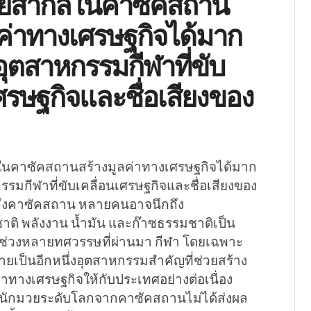
มวยสากลในคาซัคสถาน
ลค่าทางเศรษฐกิจได้มาก
อุตสาหกรรมกีฬาที่ขับ
ศรษฐกิจและชื่อเสียงของ
ในคาซัคสถานสร้างมูลค่าทางเศรษฐกิจได้มาก
รมกีฬาที่ขับเคลื่อนเศรษฐกิจและชื่อเสียงของ
ดถึงคาซัคสถาน หลายคนอาจนึกถึง
ติ พลังงาน น้ำมัน และก๊าซธรรมชาติเป็น
นช่วงหลายทศวรรษที่ผ่านมา กีฬา โดยเฉพาะ
ยเป็นอีกหนึ่งอุตสาหกรรมสำคัญที่ช่วยสร้าง
ค่าทางเศรษฐกิจให้กับประเทศอย่างต่อเนื่อง
นักมวยระดับโลกจากคาซัคสถานไม่ได้ส่งผล