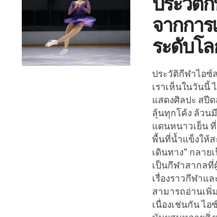
ประวัติกี
จากการเ
ระดับโล
ประวัติกีฬาไอซ์ส
เราเห็นในวันนี้
แสดงศิลปะ สปีดส
ลุ้นทุกโค้ง ล้วนม
แดนหนาวเย็น ที
พื้นที่น้ำแข็งให
เดินทาง” กลายเ
เป็นกีฬาสากลที
เรื่องราวกีฬาแ
สามารถอ่านเพิ่ม
เนื่องเช่นกัน ไอ