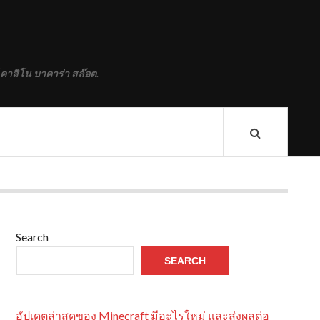
 คาสิโน บาคาร่า สล๊อต.
Search
SEARCH
อัปเดตล่าสุดของ Minecraft มีอะไรใหม่ และส่งผลต่อ