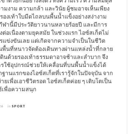
ข้าด้วยกันอย่างลงตัว ทั้งความเร็ว ความสมดุล
มงาม ความกล้า และวินัย ผู้ชมอาจเห็นเพียง
องเท้าใบมีดไถลบนพื้นน้ำแข็งอย่างสง่างาม
งกีฬานี้มีประวัติยาวนานหลายร้อยปี และมีการ
งต่อเนื่องตามยุคสมัย ในช่วงแรก ไอซ์สเก็ตไม่
อการแข่งขันเลย แต่เกิดจากความจำเป็นในชีวิต
นพื้นที่หนาวจัดต้องเดินทางผ่านแหล่งน้ำที่กลาย
รเดินด้วยรองเท้าธรรมดาอาจช้าและลำบาก จึง
ใช้อุปกรณ์ช่วยให้เคลื่อนที่บนพื้นน้ำแข็งได้
รากฐานแรกของไอซ์สเก็ตที่เรารู้จักในปัจจุบัน จาก
บง่ายเพื่อเอาชีวิตรอด ไอซ์สเก็ตค่อย ๆ เติบโตเป็น
ช้เพื่อความสนุก
26
in
SPORT