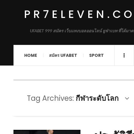
PR7ELEVEN.C
UFABET 999 สมัคร เว็บแทงบอลออนไลน์ ยูฟ่าเบท ที่ได้มาต
HOME
สมัคร UFABET
SPORT
Tag Archives:
กีฬาระดับโลก