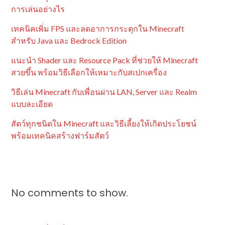
การเล่นอย่างไร
เทคนิคเพิ่ม FPS และลดอาการกระตุกใน Minecraft
สำหรับ Java และ Bedrock Edition
แนะนำ Shader และ Resource Pack ที่ช่วยให้ Minecraft
สวยขึ้น พร้อมวิธีเลือกให้เหมาะกับสเปกเครื่อง
วิธีเล่น Minecraft กับเพื่อนผ่าน LAN, Server และ Realm
แบบละเอียด
สัตว์ทุกชนิดใน Minecraft และวิธีเลี้ยงให้เกิดประโยชน์
พร้อมเทคนิคสร้างฟาร์มสัตว์
No comments to show.