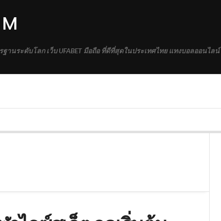
OM
รฐานระดับโลก เว็บ UFABET มือถือ ที่ดีที่สุดในประเทศไทย แทงบอลออนไลน์