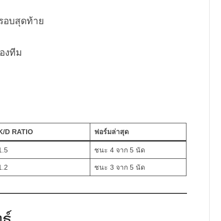
รอบสุดท้าย
องทีม
K/D RATIO
ฟอร์มล่าสุด
1.5
ชนะ 4 จาก 5 นัด
1.2
ชนะ 3 จาก 5 นัด
ธ์