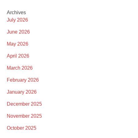
Archives
July 2026
June 2026
May 2026
April 2026
March 2026
February 2026
January 2026
December 2025
November 2025
October 2025