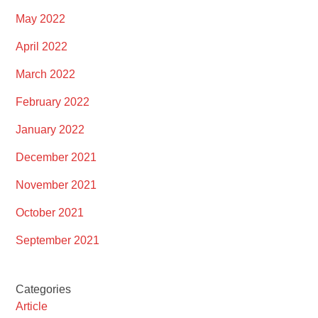
May 2022
April 2022
March 2022
February 2022
January 2022
December 2021
November 2021
October 2021
September 2021
Categories
Article