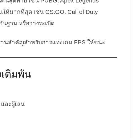
ดจนคนสุดท้าย เช่น PUBG, Apex Legends
นนให้มากที่สุด เช่น CS:GO, Call of Duty
งกันฐาน หรือวางระเบิด
นฐานสำคัญสำหรับการแทงเกม FPS ให้ชนะ
เดิมพัน
และผู้เล่น