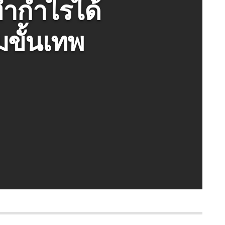
ทำกำไรได้
มขั้นเทพ