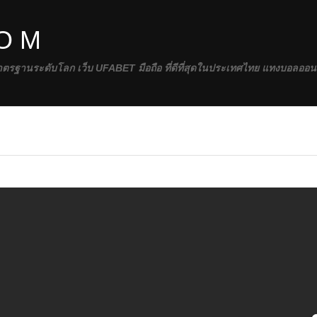
COM
าตรฐานระดับโลก เว็บ UFABET มือถือ ที่ดีที่สุดในประเทศไทย แทงบอลออน