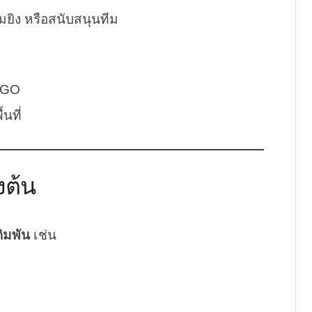
มยิง หรือสนับสนุนทีม
S:GO
นที่
งต้น
ิมพัน
เช่น