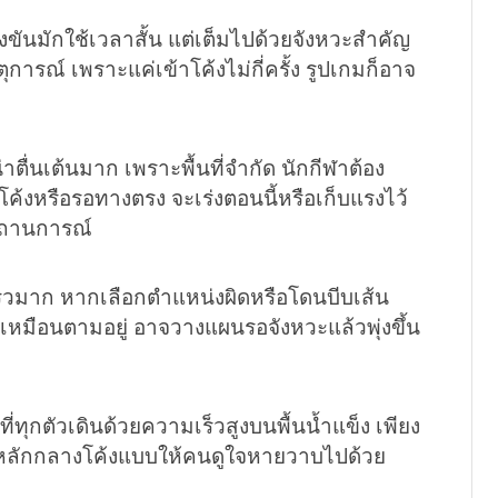
ขันมักใช้เวลาสั้น แต่เต็มไปด้วยจังหวะสำคัญ
รณ์ เพราะแค่เข้าโค้งไม่กี่ครั้ง รูปเกมก็อาจ
าตื่นเต้นมาก เพราะพื้นที่จำกัด นักกีฬาต้อง
ค้งหรือรอทางตรง จะเร่งตอนนี้หรือเก็บแรงไว้
นสถานการณ์
่เร็วมาก หากเลือกตำแหน่งผิดหรือโดนบีบเส้น
ูเหมือนตามอยู่ อาจวางแผนรอจังหวะแล้วพุ่งขึ้น
ทุกตัวเดินด้วยความเร็วสูงบนพื้นน้ำแข็ง เพียง
ียหลักกลางโค้งแบบให้คนดูใจหายวาบไปด้วย