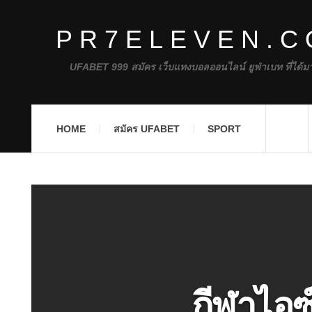
PR7ELEVEN.
UFABET 999 สมัคร เว็บแทงบอลออนไลน์ ยูฟ่าเบท ที่ได้ม
HOME
สมัคร UFABET
SPORT
กีฬาไอซ