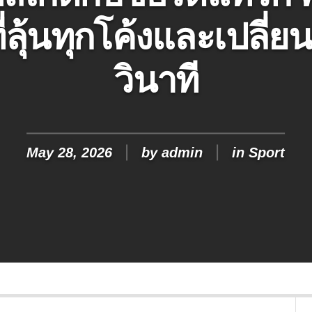
ี่ลุ้นทุกโค้งและเปลี่ย
วินาที
May 28, 2026
by
admin
in
Sport