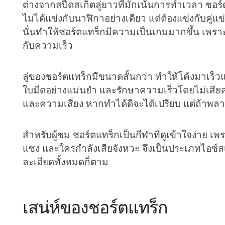
ต่างจากสปีดสเก็ตลู่ยาวที่มักเน้นการทำเวลา ชอร์ต
ไม่ได้แข่งกับนาฬิกาอย่างเดียว แต่ต้องแข่งกับคู่แข
นั่นทำให้ชอร์ตแทร็กมีความเป็นเกมมากขึ้น เพร
กับความเร็ว
ลู่ของชอร์ตแทร็กมีขนาดสั้นกว่า ทำให้โค้งมาเร็วแ
ใบมีดอย่างแม่นยำ และรักษาความเร็วโดยไม่เสียสมด
และความเสี่ยง หากทำได้ดีจะได้เปรียบ แต่ถ้าพลา
สำหรับผู้ชม ชอร์ตแทร็กเป็นกีฬาที่ดูเข้าใจง่าย 
แซง และใครกำลังเสียจังหวะ จึงเป็นประเภทไอซ์สเก็
ละเอียดทั้งหมดก็ตาม
เสน่ห์ของชอร์ตแทร็ก