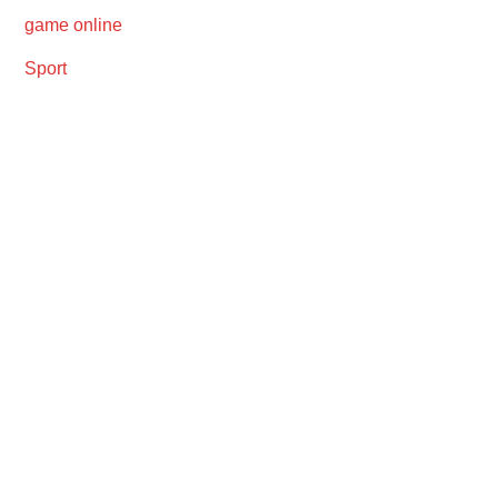
game online
Sport