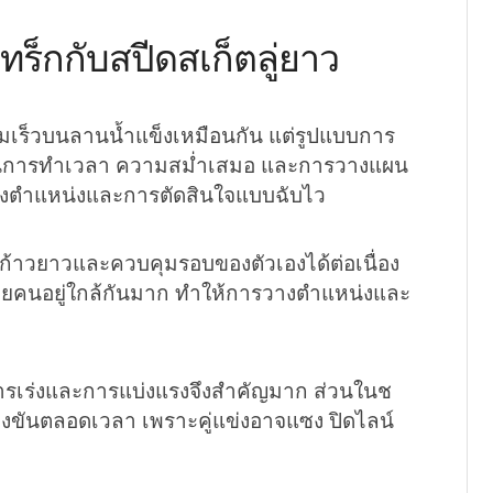
็กกับสปีดสเก็ตลู่ยาว
ามเร็วบนลานน้ำแข็งเหมือนกัน แต่รูปแบบการ
วเน้นการทำเวลา ความสม่ำเสมอ และการวางแผน
ิงตำแหน่งและการตัดสินใจแบบฉับไว
วะก้าวยาวและควบคุมรอบของตัวเองได้ต่อเนื่อง
ฬาหลายคนอยู่ใกล้กันมาก ทำให้การวางตำแหน่งและ
ะการเร่งและการแบ่งแรงจึงสำคัญมาก ส่วนในช
่งขันตลอดเวลา เพราะคู่แข่งอาจแซง ปิดไลน์