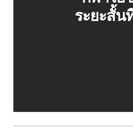
ระยะสั้นท