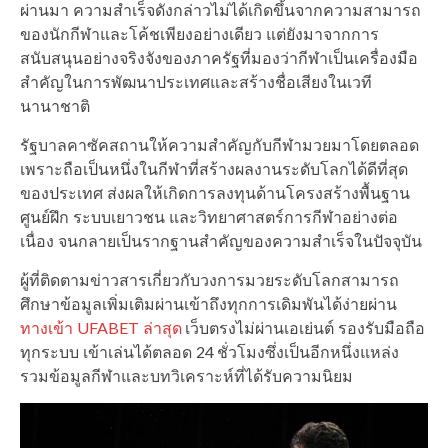
ผ่านมา ความสำเร็จดังกล่าวไม่ได้เกิดขึ้นจากความสามารถ
ของนักกีฬาและโค้ชเพียงอย่างเดียว แต่ยังมาจากการ
สนับสนุนอย่างจริงจังของภาครัฐที่มองว่ากีฬาเป็นเครื่องมือ
สำคัญในการพัฒนาประเทศและสร้างชื่อเสียงในเวที
นานาชาติ
รัฐบาลคาซัคสถานให้ความสำคัญกับกีฬามวยมาโดยตลอด
เพราะถือเป็นหนึ่งในกีฬาที่สร้างผลงานระดับโลกได้ดีที่สุด
ของประเทศ ส่งผลให้เกิดการลงทุนด้านโครงสร้างพื้นฐาน
ศูนย์ฝึก ระบบเยาวชน และวิทยาศาสตร์การกีฬาอย่างต่อ
เนื่อง จนกลายเป็นรากฐานสำคัญของความสำเร็จในปัจจุบัน
ผู้ที่ติดตามข่าวสารเกี่ยวกับวงการมวยระดับโลกสามารถ
ศึกษาข้อมูลเพิ่มเติมผ่านเข้าถึงทุกการเดิมพันได้ง่ายผ่าน
ทางเข้า UFABET ล่าสุด
เว็บตรงไม่ผ่านเอเย่นต์ รองรับมือถือ
ทุกระบบ เข้าเล่นได้ตลอด 24 ชั่วโมงซึ่งเป็นอีกหนึ่งแหล่ง
รวมข้อมูลกีฬาและบทวิเคราะห์ที่ได้รับความนิยม