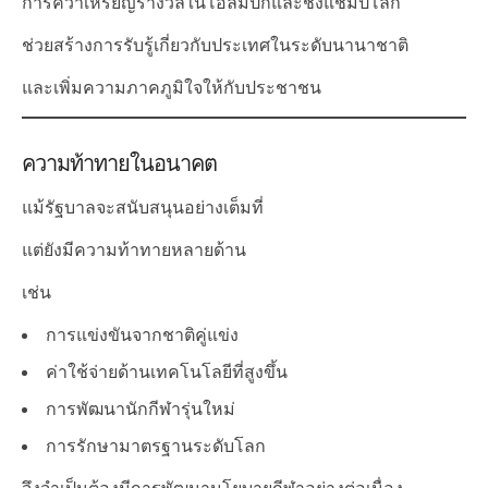
การคว้าเหรียญรางวัลในโอลิมปิกและชิงแชมป์โลก
ช่วยสร้างการรับรู้เกี่ยวกับประเทศในระดับนานาชาติ
และเพิ่มความภาคภูมิใจให้กับประชาชน
ความท้าทายในอนาคต
แม้รัฐบาลจะสนับสนุนอย่างเต็มที่
แต่ยังมีความท้าทายหลายด้าน
เช่น
การแข่งขันจากชาติคู่แข่ง
ค่าใช้จ่ายด้านเทคโนโลยีที่สูงขึ้น
การพัฒนานักกีฬารุ่นใหม่
การรักษามาตรฐานระดับโลก
จึงจำเป็นต้องมีการพัฒนานโยบายกีฬาอย่างต่อเนื่อง