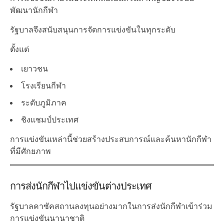
พัฒนานักกีฬา
รัฐบาลจึงสนับสนุนการจัดการแข่งขันในทุกระดับ
ตั้งแต่
เยาวชน
โรงเรียนกีฬา
ระดับภูมิภาค
ชิงแชมป์ประเทศ
การแข่งขันเหล่านี้ช่วยสร้างประสบการณ์และค้นหานักกีฬา
ที่มีศักยภาพ
การส่งนักกีฬาไปแข่งขันต่างประเทศ
รัฐบาลคาซัคสถานลงทุนอย่างมากในการส่งนักกีฬาเข้าร่วม
การแข่งขันนานาชาติ