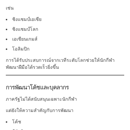
เช่น
ชิงแชมป์เอเชีย
ชิงแชมป์โลก
เอเชียนเกมส์
โอลิมปิก
การได้รับประสบการณ์จากเวทีระดับโลกช่วยให้นักกีฬา
พัฒนาฝีมือได้รวดเร็วยิ่งขึ้น
การพัฒนาโค้ชและบุคลากร
ภาครัฐไม่ได้สนับสนุนเฉพาะนักกีฬา
แต่ยังให้ความสำคัญกับการพัฒนา
โค้ช