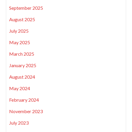
September 2025
August 2025
July 2025
May 2025
March 2025
January 2025
August 2024
May 2024
February 2024
November 2023
July 2023