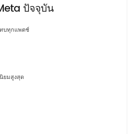
 Meta ปัจจุบัน
้แทบทุกแพตช์
นิยมสูงสุด