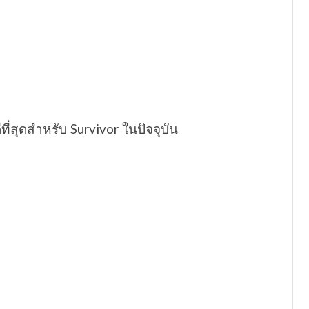
ที่สุดสำหรับ Survivor ในปัจจุบัน