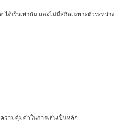
tor ได้เร็วเท่ากัน และไม่มีสกิลเฉพาะตัวระหว่าง
ความคุ้มค่าในการเล่นเป็นหลัก