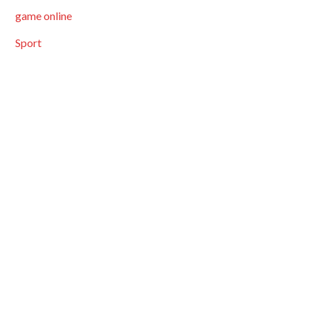
game online
Sport