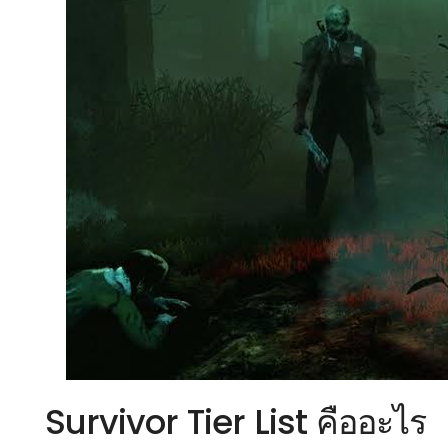
Survivor Tier List คืออะไร