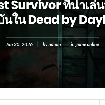
st Survivor ที่น่าเล่น
ุบันใน Dead by Day
Jun 30, 2026
by
admin
in
game online