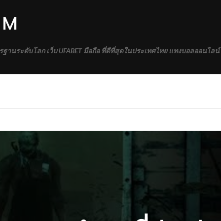
OM
รฐานระดับโลก เว็บ UFABET มือถือ ที่ดีที่สุดในประเทศไทย แทงบอลออนไลน์