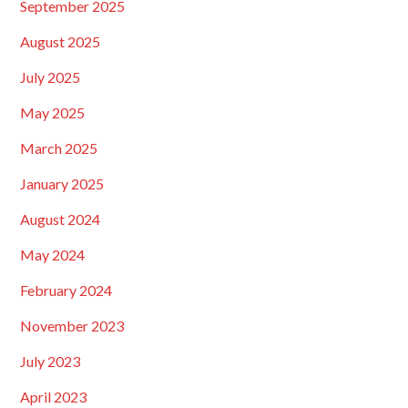
September 2025
August 2025
July 2025
May 2025
March 2025
January 2025
August 2024
May 2024
February 2024
November 2023
July 2023
April 2023