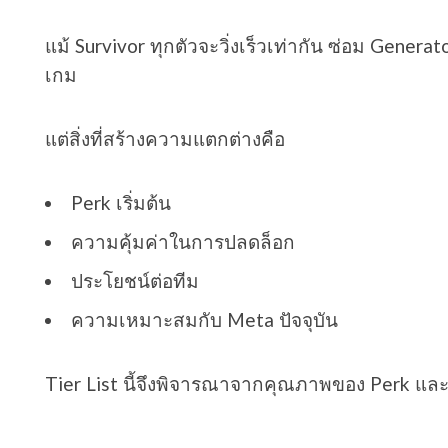
แม้ Survivor ทุกตัวจะวิ่งเร็วเท่ากัน ซ่อม Genera
เกม
แต่สิ่งที่สร้างความแตกต่างคือ
Perk เริ่มต้น
ความคุ้มค่าในการปลดล็อก
ประโยชน์ต่อทีม
ความเหมาะสมกับ Meta ปัจจุบัน
Tier List นี้จึงพิจารณาจากคุณภาพของ Perk และ