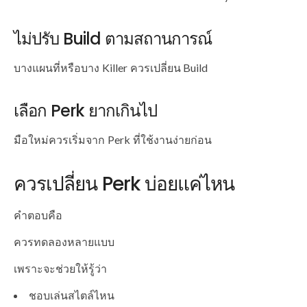
ไม่ปรับ Build ตามสถานการณ์
บางแผนที่หรือบาง Killer ควรเปลี่ยน Build
เลือก Perk ยากเกินไป
มือใหม่ควรเริ่มจาก Perk ที่ใช้งานง่ายก่อน
ควรเปลี่ยน Perk บ่อยแค่ไหน
คำตอบคือ
ควรทดลองหลายแบบ
เพราะจะช่วยให้รู้ว่า
ชอบเล่นสไตล์ไหน