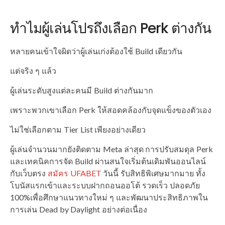
ทำไมผู้เล่นโปรถึงเลือก Perk ต่างกัน
หลายคนเข้าใจผิดว่าผู้เล่นเก่งต้องใช้ Build เดียวกัน
แต่จริง ๆ แล้ว
ผู้เล่นระดับสูงแต่ละคนมี Build ต่างกันมาก
เพราะพวกเขาเลือก Perk ให้สอดคล้องกับจุดแข็งของตัวเอง
ไม่ใช่เลือกตาม Tier List เพียงอย่างเดียว
ผู้เล่นจำนวนมากยังติดตาม Meta ล่าสุด การปรับสมดุล Perk
และเทคนิคการจัด Build ผ่านสนใจเริ่มต้นเดิมพันออนไลน์
กับเว็บตรง
สมัคร UFABET
วันนี้ รับสิทธิพิเศษมากมาย ทั้ง
โบนัสแรกเข้าและระบบฝากถอนออโต้ รวดเร็ว ปลอดภัย
100%เพื่อศึกษาแนวทางใหม่ ๆ และพัฒนาประสิทธิภาพใน
การเล่น Dead by Daylight อย่างต่อเนื่อง