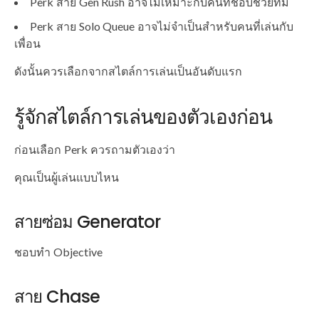
Perk สาย Gen Rush อาจไม่เหมาะกับคนที่ชอบช่วยทีม
Perk สาย Solo Queue อาจไม่จำเป็นสำหรับคนที่เล่นกับ
เพื่อน
ดังนั้นควรเลือกจากสไตล์การเล่นเป็นอันดับแรก
รู้จักสไตล์การเล่นของตัวเองก่อน
ก่อนเลือก Perk ควรถามตัวเองว่า
คุณเป็นผู้เล่นแบบไหน
สายซ่อม Generator
ชอบทำ Objective
สาย Chase