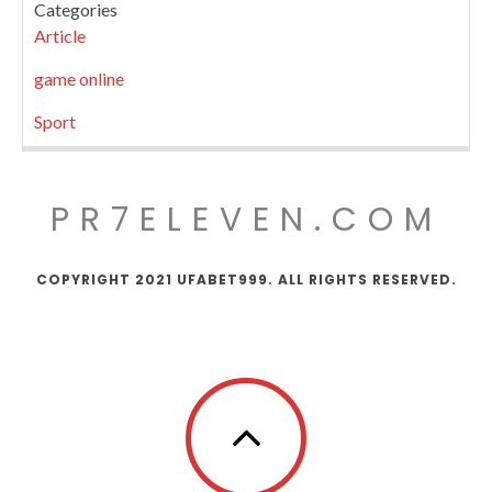
Categories
Article
game online
Sport
PR7ELEVEN.COM
COPYRIGHT 2021 UFABET999. ALL RIGHTS RESERVED.