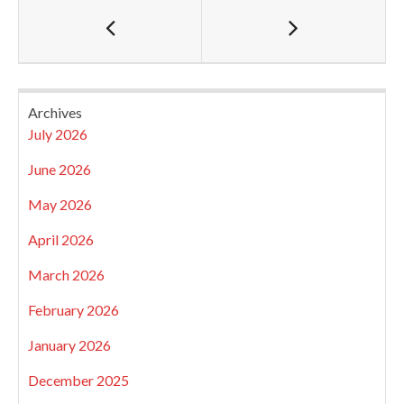
Archives
July 2026
June 2026
May 2026
April 2026
March 2026
February 2026
January 2026
December 2025