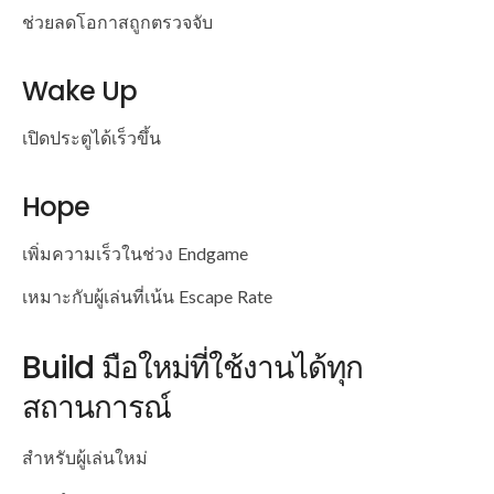
ช่วยลดโอกาสถูกตรวจจับ
Wake Up
เปิดประตูได้เร็วขึ้น
Hope
เพิ่มความเร็วในช่วง Endgame
เหมาะกับผู้เล่นที่เน้น Escape Rate
Build มือใหม่ที่ใช้งานได้ทุก
สถานการณ์
สำหรับผู้เล่นใหม่