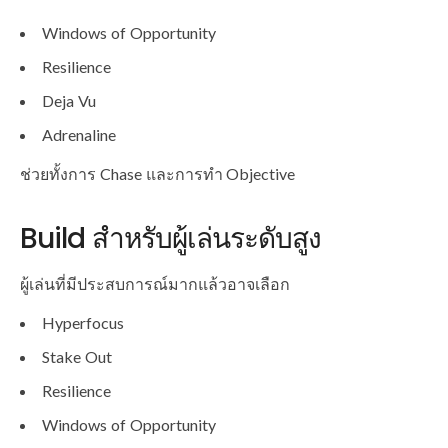
Windows of Opportunity
Resilience
Deja Vu
Adrenaline
ช่วยทั้งการ Chase และการทำ Objective
Build สำหรับผู้เล่นระดับสูง
ผู้เล่นที่มีประสบการณ์มากแล้วอาจเลือก
Hyperfocus
Stake Out
Resilience
Windows of Opportunity