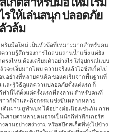
สเก็ตสำหรับมือใหม่ เริ่ม
ไรให้เล่นสนุก ปลอดภัย
ลัวล้ม
ำหรับมือใหม่ เป็นหัวข้อที่เหมาะมากสำหรับคน
ัสความรู้สึกของการไถลบนลานน้ำแข็ง แต่ยัง
มจากตรงไหน ต้องเตรียมตัวอย่างไร ใส่อุปกรณ์แบบ
แล้วจะเจ็บมากไหม ความจริงแล้วไอซ์สเก็ตไม่
้อมอย่างที่หลายคนคิด ขอแค่เริ่มจากพื้นฐานที่
อน และรู้วิธีดูแลความปลอดภัยตั้งแต่แรก ก็
านี้ได้ตั้งแต่ครั้งแรกที่ลงลาน สำหรับคนที่
องราวกีฬาและกิจกรรมแข่งขันหลากหลาย
ติมผ่าน ยูฟ่าเบท ได้อย่างต่อเนื่องเช่นกัน ภาพ
ตในสายตาหลายคนอาจเป็นนักกีฬาฟิกเกอร์ส
างลานอย่างสง่างาม หรือสปีดสเก็ตที่พุ่งไปข้าง