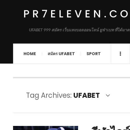
PR7ELEVEN.C
UFABET 999 สมัคร เว็บแทงบอลออนไลน์ ยูฟ่าเบท ที่ได้มาต
HOME
สมัคร UFABET
SPORT
Tag Archives:
UFABET