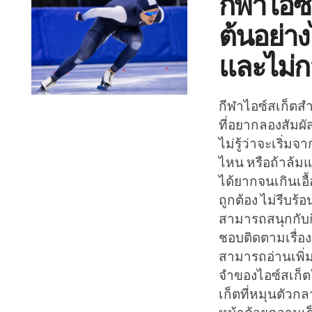
กีฬาไอซ์
ต้นอย่าง
และไม่ก
กีฬาไอซ์สเก็ตส
ที่อยากลองสัมผ
ไม่รู้ว่าจะเริ่
ไหน หรือถ้าล้ม
ได้ยากจนเกินเอื
ถูกต้อง ไม่รีบร้
สามารถสนุกกับกีฬ
ชอบติดตามเรื่
สามารถอ่านเพิ่มเ
จำของไอซ์สเก็
เก็ตที่หมุนตัวกล