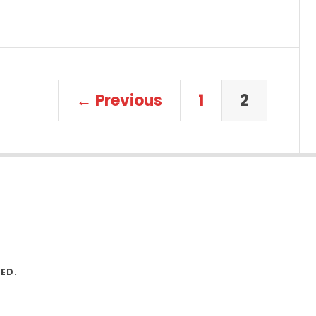
← Previous
1
2
VED.