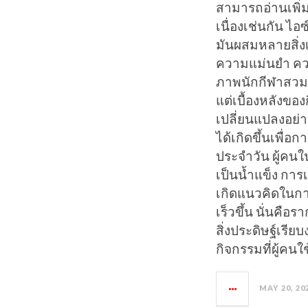
สามารถอ่านเพิ่ม
เนื่องเช่นกัน ไอ
มันผสมหลายสิ่งเ
ความแม่นยำ ควา
ภาพนักกีฬาสวมร
แต่เบื้องหลังขอ
เปลี่ยนแปลงอย่า
ได้เกิดขึ้นเพื่
ประจำวัน ผู้คนใ
เป็นน้ำแข็ง กา
เกิดแนวคิดในการ
เร็วขึ้น นั่นคือ
สิ่งประดิษฐ์เรีย
กิจกรรมที่ผู้คนใ
MAY 20, 20