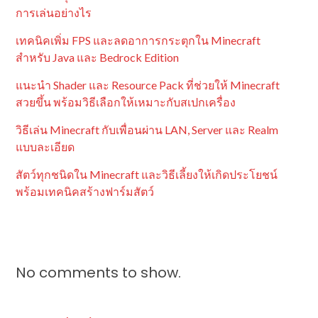
การเล่นอย่างไร
เทคนิคเพิ่ม FPS และลดอาการกระตุกใน Minecraft
สำหรับ Java และ Bedrock Edition
แนะนำ Shader และ Resource Pack ที่ช่วยให้ Minecraft
สวยขึ้น พร้อมวิธีเลือกให้เหมาะกับสเปกเครื่อง
วิธีเล่น Minecraft กับเพื่อนผ่าน LAN, Server และ Realm
แบบละเอียด
สัตว์ทุกชนิดใน Minecraft และวิธีเลี้ยงให้เกิดประโยชน์
พร้อมเทคนิคสร้างฟาร์มสัตว์
No comments to show.