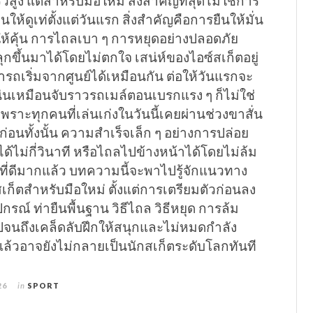
สูง แต่สำหรับมือใหม่ สิ่งสำคัญที่สุดไม่ใช่การ
ให้ดูเท่ตั้งแต่วันแรก สิ่งสำคัญคือการยืนให้มั่น
้คุ้น การไถลเบา ๆ การหยุดอย่างปลอดภัย
กขึ้นมาได้โดยไม่ตกใจ เสน่ห์ของไอซ์สเก็ตอยู่
รถเริ่มจากศูนย์ได้เหมือนกัน ต่อให้วันแรกจะ
เหมือนจับราวรถเมล์ตอนเบรกแรง ๆ ก็ไม่ใช่
เพราะทุกคนที่เล่นเก่งในวันนี้เคยผ่านช่วงขาสั่น
ก่อนทั้งนั้น ความสำเร็จเล็ก ๆ อย่างการปล่อย
ไม่กี่วินาที หรือไถลไปข้างหน้าได้โดยไม่ล้ม
ต้นที่ดีมากแล้ว บทความนี้จะพาไปรู้จักแนวทาง
สเก็ตสำหรับมือใหม่ ตั้งแต่การเตรียมตัวก่อนลง
รณ์ ท่ายืนพื้นฐาน วิธีไถล วิธีหยุด การล้ม
ปจนถึงเคล็ดลับฝึกให้สนุกและไม่หมดกำลัง
แล้วอาจยังไม่กลายเป็นนักสเก็ตระดับโลกทันที
26
in
SPORT