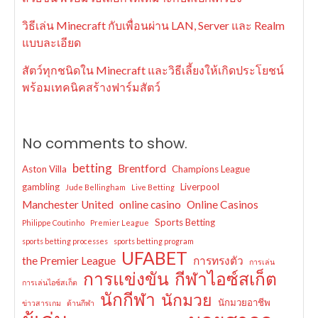
วิธีเล่น Minecraft กับเพื่อนผ่าน LAN, Server และ Realm
แบบละเอียด
สัตว์ทุกชนิดใน Minecraft และวิธีเลี้ยงให้เกิดประโยชน์
พร้อมเทคนิคสร้างฟาร์มสัตว์
No comments to show.
betting
Brentford
Aston Villa
Champions League
gambling
Liverpool
Jude Bellingham
Live Betting
Manchester United
online casino
Online Casinos
Sports Betting
Philippe Coutinho
Premier League
sports betting processes
sports betting program
UFABET
the Premier League
การทรงตัว
การเล่น
การแข่งขัน
กีฬาไอซ์สเก็ต
การเล่นไอซ์สเก็ต
นักกีฬา
นักมวย
นักมวยอาชีพ
ข่าวสารเกม
ด้านกีฬา