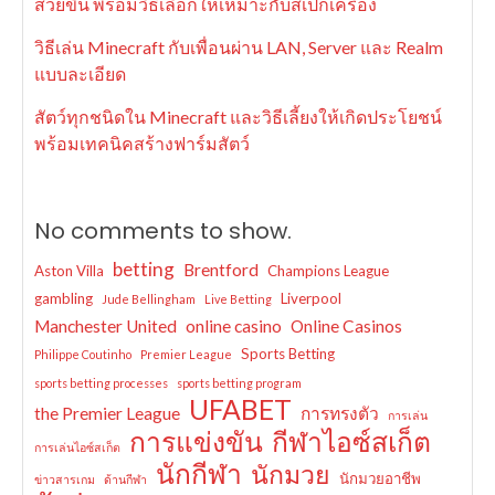
สวยขึ้น พร้อมวิธีเลือกให้เหมาะกับสเปกเครื่อง
วิธีเล่น Minecraft กับเพื่อนผ่าน LAN, Server และ Realm
แบบละเอียด
สัตว์ทุกชนิดใน Minecraft และวิธีเลี้ยงให้เกิดประโยชน์
พร้อมเทคนิคสร้างฟาร์มสัตว์
No comments to show.
betting
Brentford
Aston Villa
Champions League
gambling
Liverpool
Jude Bellingham
Live Betting
Manchester United
online casino
Online Casinos
Sports Betting
Philippe Coutinho
Premier League
sports betting processes
sports betting program
UFABET
the Premier League
การทรงตัว
การเล่น
การแข่งขัน
กีฬาไอซ์สเก็ต
การเล่นไอซ์สเก็ต
นักกีฬา
นักมวย
นักมวยอาชีพ
ข่าวสารเกม
ด้านกีฬา