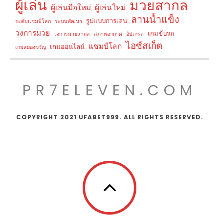
ผู้เล่น
มวยสากล
ผู้เล่นมือใหม่
ผู้เล่นใหม่
ลานน้ำแข็ง
รูปแบบการเล่น
ระดับแชมป์โลก
ระบบพัฒนา
วงการมวย
เกมขับรถ
วงการมวยสากล
สภาพอากาศ
อัปเกรด
ไอซ์สเก็ต
แชมป์โลก
เกมออนไลน์
เกมสยองขวัญ
PR7ELEVEN.COM
COPYRIGHT 2021 UFABET999. ALL RIGHTS RESERVED.