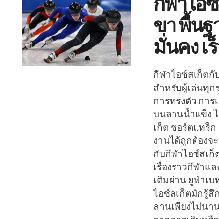
กีฬาไอซ์
ขา พื้น
มั่นคง เ
กีฬาไอซ์สเก็ตกั
สำหรับผู้เล่นท
การทรงตัว การเ
บนลานน้ำแข็ง ไม
เก็ต ชอร์ตแทร็ก
งานได้ถูกต้องจะ
กับกีฬาไอซ์สเก
เรื่องราวกีฬาแ
เติมผ่าน ยูฟ่าเบท
ไอซ์สเก็ตมักรู้ส
ลานเพียงไม่นาน 