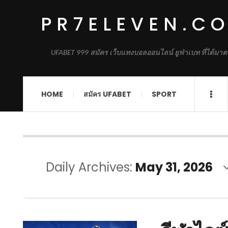
PR7ELEVEN.C
UFABET 999 สมัคร เว็บแทงบอลออนไลน์ ยูฟ่าเบท ที่ได้มาต
HOME
สมัคร UFABET
SPORT
Daily Archives:
May 31, 2026