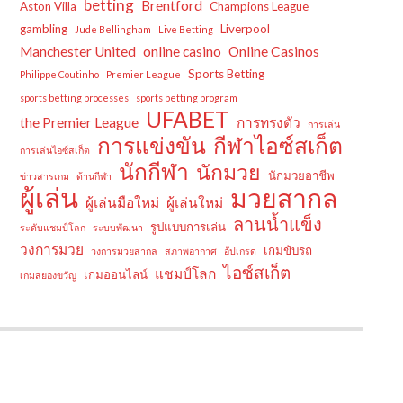
betting
Brentford
Aston Villa
Champions League
gambling
Liverpool
Jude Bellingham
Live Betting
Manchester United
online casino
Online Casinos
Sports Betting
Philippe Coutinho
Premier League
sports betting processes
sports betting program
UFABET
the Premier League
การทรงตัว
การเล่น
การแข่งขัน
กีฬาไอซ์สเก็ต
การเล่นไอซ์สเก็ต
นักกีฬา
นักมวย
นักมวยอาชีพ
ข่าวสารเกม
ด้านกีฬา
ผู้เล่น
มวยสากล
ผู้เล่นมือใหม่
ผู้เล่นใหม่
ลานน้ำแข็ง
รูปแบบการเล่น
ระดับแชมป์โลก
ระบบพัฒนา
วงการมวย
เกมขับรถ
วงการมวยสากล
สภาพอากาศ
อัปเกรด
ไอซ์สเก็ต
แชมป์โลก
เกมออนไลน์
เกมสยองขวัญ