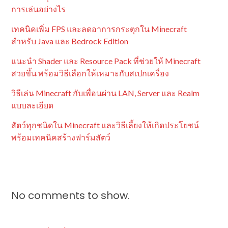
การเล่นอย่างไร
เทคนิคเพิ่ม FPS และลดอาการกระตุกใน Minecraft
สำหรับ Java และ Bedrock Edition
แนะนำ Shader และ Resource Pack ที่ช่วยให้ Minecraft
สวยขึ้น พร้อมวิธีเลือกให้เหมาะกับสเปกเครื่อง
วิธีเล่น Minecraft กับเพื่อนผ่าน LAN, Server และ Realm
แบบละเอียด
สัตว์ทุกชนิดใน Minecraft และวิธีเลี้ยงให้เกิดประโยชน์
พร้อมเทคนิคสร้างฟาร์มสัตว์
No comments to show.